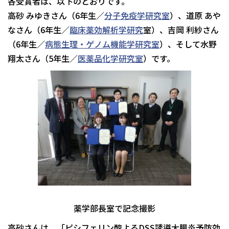
各受賞者は、以下のとおりです。
高砂 みゆきさん（6年生／
分子免疫学研究室
）、道原 あや
なさん（6年生／
臨床薬効解析学研究
室）、吉岡 利紗さん
（6年生／
病態生理・ゲノム機能学研究室
）、そして水野
翔太さん（5年生／
医薬品化学研究室
）です。
薬学部長室で記念撮影
高砂さんは、「ピシフェリン酸よるDSS誘導大腸炎予防効