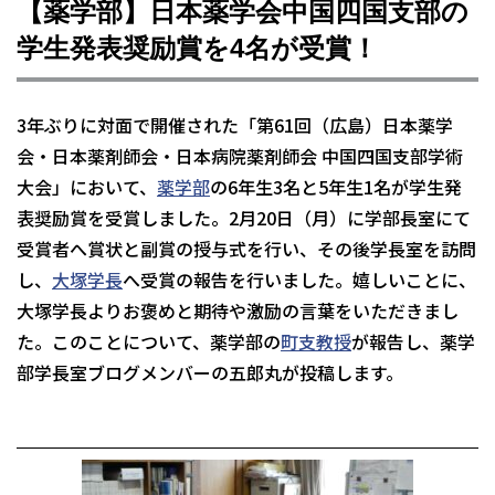
【薬学部】日本薬学会中国四国支部の
学生発表奨励賞を4名が受賞！
3年ぶりに対面で開催された「第61回（広島）日本薬学
会・日本薬剤師会・日本病院薬剤師会 中国四国支部学術
大会」において、
薬学部
の6年生3名と5年生1名が学生発
表奨励賞を受賞しました。2月20日（月）に学部長室にて
受賞者へ賞状と副賞の授与式を行い、その後学長室を訪問
し、
大塚学長
へ受賞の報告を行いました。嬉しいことに、
大塚学長よりお褒めと期待や激励の言葉をいただきまし
た。このことについて、薬学部の
町支教授
が報告し、薬学
部学長室ブログメンバーの五郎丸が投稿します。