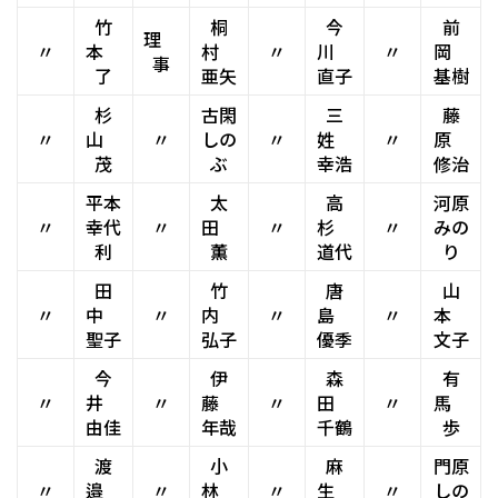
竹
桐
今
前
理
〃
本
村
〃
川
〃
岡
事
了
亜矢
直子
基樹
杉
古閑
三
藤
〃
山
〃
しの
〃
姓
〃
原
茂
ぶ
幸浩
修治
平本
太
高
河原
〃
幸代
〃
田
〃
杉
〃
みの
利
薫
道代
り
田
竹
唐
山
〃
中
〃
内
〃
島
〃
本
聖子
弘子
優季
文子
今
伊
森
有
〃
井
〃
藤
〃
田
〃
馬
由佳
年哉
千鶴
歩
渡
小
麻
門原
〃
邉
〃
林
〃
生
〃
しの