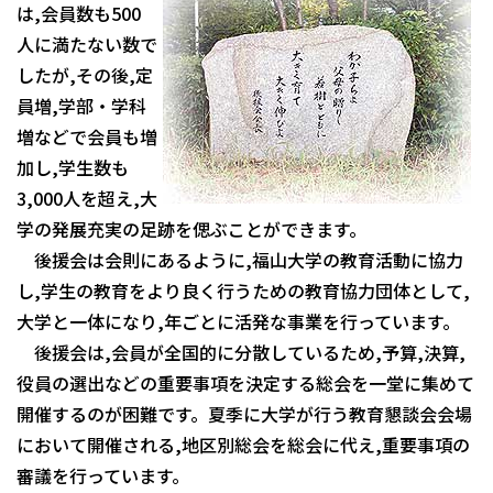
は,会員数も500
人に満たない数で
したが,その後,定
員増,学部・学科
増などで会員も増
加し,学生数も
3,000人を超え,大
学の発展充実の足跡を偲ぶことができます。
後援会は会則にあるように,福山大学の教育活動に協力
し,学生の教育をより良く行うための教育協力団体として,
大学と一体になり,年ごとに活発な事業を行っています。
後援会は,会員が全国的に分散しているため,予算,決算,
役員の選出などの重要事項を決定する総会を一堂に集めて
開催するのが困難です。夏季に大学が行う教育懇談会会場
において開催される,地区別総会を総会に代え,重要事項の
審議を行っています。