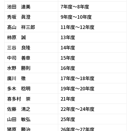
池田 達美
7年度～8年度
秀坂 眞澄
9年度～10年度
髙山 祥三郎
11年度～12年度
柿原 誠
13年度
三谷 良隆
14年度
中司 善章
15年度
水野 勝則
16年度
廣川 徹
17年度～18年度
多木 稔明
19年度～20年度
喜多村 崇
21年度
佐藤 清之
22年度～24年度
山田 敏弘
25年度
猪原 勝治
26年度～27年度