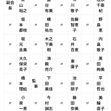
副会
山
〃
谷
〃
川
〃
千亜
長
裕之
有美
敬子
紀
坂
横
佐藤
野
〃
本
〃
田
〃
智恵
〃
島
都枝
祐也
子
恵
坂
木之
石
内
〃
元
〃
下美
〃
井
〃
畠
圭美
樹
百恵
敬子
大久
清
黒
東
〃
保栄
〃
親
〃
〃
田
庸子
見子
亮介
絢美
橋
下
池
平
監
〃
本
田
〃
田
〃
田
事
理絵
美佳
朋子
哲也
小
今
藤
美
〃
泉
〃
村
〃
田
〃
輪
一恵
誠志
奈美
直子