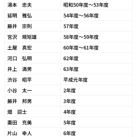
湯本 忠夫
昭和50年度～53年度
延明 雅弘
54年度～56年度
藤井 宗則
57年度
宮沢 規矩雄
58年度～59年度
土屋 真宏
60年度～61年度
河口 弘明
62年度
井上 満男
63年度
渋谷 昭平
平成元年度
小谷 太一
2年度
藤井 邦男
3年度
畑 詔士
4年度
棗田 充美
5年度
片山 幸人
6年度