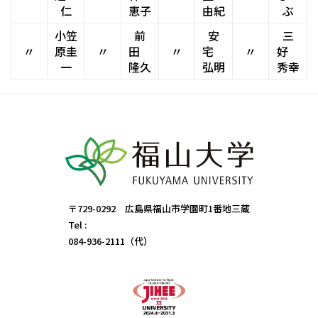
仁
恵子
由紀
ぶ
小笠
前
安
三
〃
原圭
〃
田
〃
宅
〃
好
一
隆久
弘明
秀幸
〒729-0292 広島県福山市学園町1番地三蔵
Tel :
084-936-2111（代）