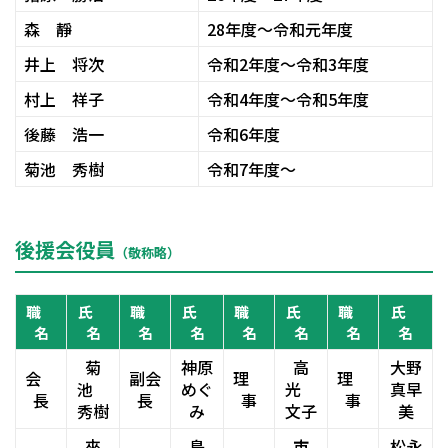
森 靜
28年度～令和元年度
井上 将次
令和2年度～令和3年度
村上 祥子
令和4年度～令和5年度
後藤 浩一
令和6年度
菊池 秀樹
令和7年度～
後援会役員
（敬称略）
職
氏
職
氏
職
氏
職
氏
名
名
名
名
名
名
名
名
菊
神原
高
大野
会
副会
理
理
池
めぐ
光
真早
長
長
事
事
秀樹
み
文子
美
來
島
市
松永