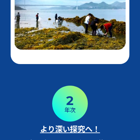
2
年次
より深い探究へ！