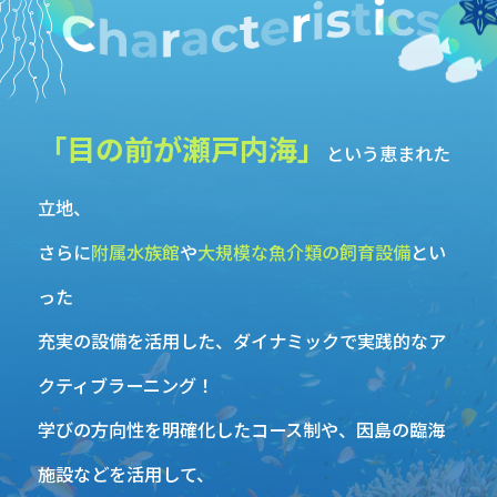
「目の前が瀬戸内海」
という恵まれた
立地、
さらに
附属水族館
や
大規模な魚介類の飼育設備
とい
った
充実の設備を活用した、ダイナミックで実践的なア
クティブラーニング！
学びの方向性を明確化したコース制や、因島の臨海
施設などを活用して、