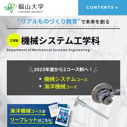
CONTENTS
“リアルものづくり教育”
で未来を創る
機械システム工学科
工学部
Department of Mechanical Systems Engineering
2025年度から2コース制へ！
機械システム
コース
海洋機械
コース