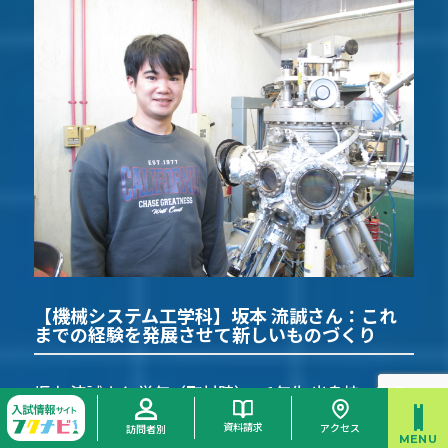
【機械システム工学科】坂本 流誠さん：これ
までの経験を発展させて新しいものづくり
坂本 流誠さん 学年（取材時）：1年生 出身校：広島
県立神辺高等学校（総合学科）
資料請求
アクセス
訪問者別