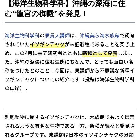
【海洋生物科学科】沖縄の深海に住
む“龍宮の御殿”を発見！
海洋生物科学科
の
泉貴人講師
は、
沖縄美ら海水族館
で飼育
されていた
イソギンチャク
が未記載種であることを突き止
め、この4月に共同研究者とともに
新種として発表
しまし
た。沖縄の深海に住む生態にちなんで、とっても面白い名
称をつけたとのこと！今回は、泉講師から不思議な新種イ
ソギンチャクについての紹介です（投稿は海洋生物科学科
の山岸）。
刺胞動物に属するイソギンチャクは、水族館でもよく展示
されるような有名な生物である一方、新種が続々と発見さ
れるグループです。泉講師は日本のイソギンチャクの分類