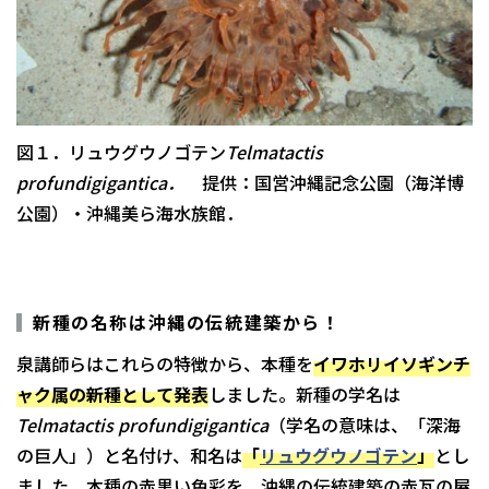
図１．リュウグウノゴテン
Telmatactis
profundigigantica．
提供：国営沖縄記念公園（海洋博
公園）・沖縄美ら海水族館．
新種の名称は沖縄の伝統建築から！
泉講師らはこれらの特徴から、本種を
イワホリイソギンチ
ャク属の新種として発表
しました。新種の学名は
Telmatactis profundigigantica
（学名の意味は、「深海
の巨人」）と名付け、和名は
「
リュウグウノゴテン
」
とし
ました。本種の赤黒い色彩を、沖縄の伝統建築の赤瓦の屋