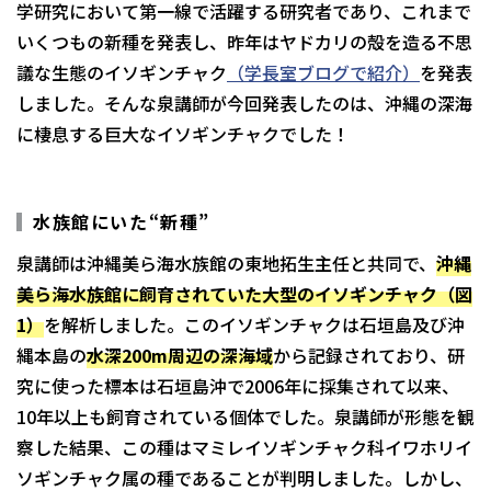
学研究において第一線で活躍する研究者であり、これまで
いくつもの新種を発表し、昨年はヤドカリの殻を造る不思
議な生態のイソギンチャク
（学長室ブログで紹介）
を発表
しました。そんな泉講師が今回発表したのは、沖縄の深海
に棲息する巨大なイソギンチャクでした！
水族館にいた“新種”
泉講師は沖縄美ら海水族館の東地拓生主任と共同で、
沖縄
美ら海水族館に飼育されていた大型のイソギンチャク（図
1）
を解析しました。このイソギンチャクは石垣島及び沖
縄本島の
水深200m周辺の深海域
から記録されており、研
究に使った標本は石垣島沖で2006年に採集されて以来、
10年以上も飼育されている個体でした。泉講師が形態を観
察した結果、この種はマミレイソギンチャク科イワホリイ
ソギンチャク属の種であることが判明しました。しかし、