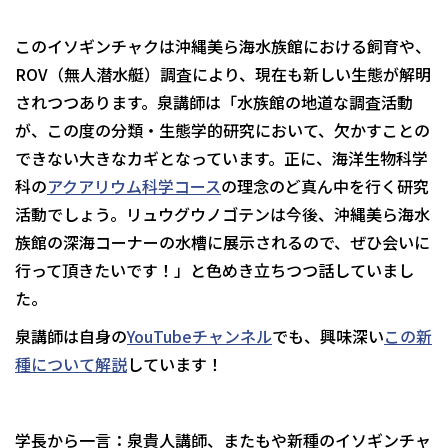
このイソギンチャクは沖縄美ら海水族館における飼育や、
ROV（無人潜水艇）調査により、現在も新しい生態が解明
されつつあります。泉講師は「水族館の地道な調査活動
が、この度の分類・生態学的研究において、欠かすことの
できない大きなカギとなっています。正に、海洋生物科学
科の
アクアリウム科学コース
の理念のど真ん中を行く研究
活動でしょう。リュウグウノゴテンは今後、沖縄美ら海水
族館の深海コーナーの水槽に展示されるので、ぜひ会いに
行って頂きたいです！」と色めき立ちつつ話していまし
た。
泉講師は自身の
YouTubeチャンネル
でも、興味深い
この新
種について解説
しています！
学長から一言：泉貴人講師、またもや新種のイソギンチャ