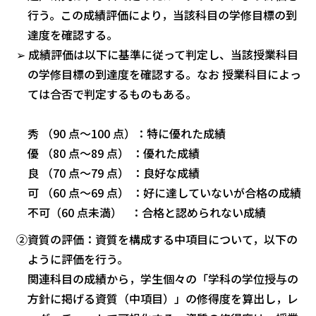
行う。この成績評価により，当該科目の学修目標の到
達度を確認する。
➢ 成績評価は以下に基準に従って判定し、当該授業科目
の学修目標の到達度を確認する。なお 授業科目によっ
ては合否で判定するものもある。
秀 （90 点～100 点）：特に優れた成績
優 （80 点～89 点） ：優れた成績
良 （70 点～79 点） ：良好な成績
可 （60 点～69 点） ：好に達していないが合格の成績
不可（60 点未満） ：合格と認められない成績
②資質の評価：資質を構成する中項目について，以下の
ように評価を行う。
関連科目の成績から，学生個々の「学科の学位授与の
方針に掲げる資質（中項目）」の修得度を算出し，レ