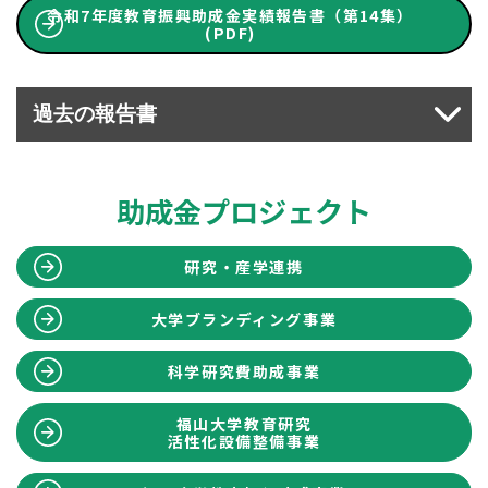
令和7年度教育振興助成金実績報告書（第14集）
(PDF)
過去の報告書
〔令和6年度版報告書(10テーマ)〕
令和6年度教育振興助成金実績報告書（第13
助成金プロジェクト
集）(PDF)
〔令和5年度版報告書(10テーマ)〕
研究・産学連携
令和5年度教育振興助成金実績報告書（第12
集）(PDF)
大学ブランディング事業
〔令和4年度版報告書(9テーマ)〕
科学研究費助成事業
令和4年度教育振興助成金実績報告書（第11
集）(PDF)
福山大学教育研究
活性化設備整備事業
〔令和3年度版報告書(7テーマ)〕