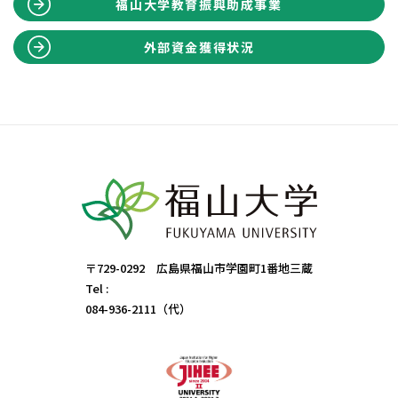
福山大学教育振興助成事業
令和3年度教育振興助成金実績報告書（第10
集）(PDF)
外部資金獲得状況
〔令和2年度版報告書(4テーマ)〕
令和2年度教育振興助成金実績報告書（第9集）
(PDF)
〔令和元年度版報告書(5テーマ)〕
令和元年度教育振興助成金実績報告書（第８
集）(PDF)
〔平成30年度版報告書(6テーマ)〕
平成30年度福山大学助成金活用教育研究実践報
〒729-0292 広島県福山市学園町1番地三蔵
告書（第7集）(PDF)
Tel :
084-936-2111（代）
〔平成29年度版報告書(9テーマ)〕
平成29年度福山大学助成金活用教育研究実践報
告書（第6集）(PDF)