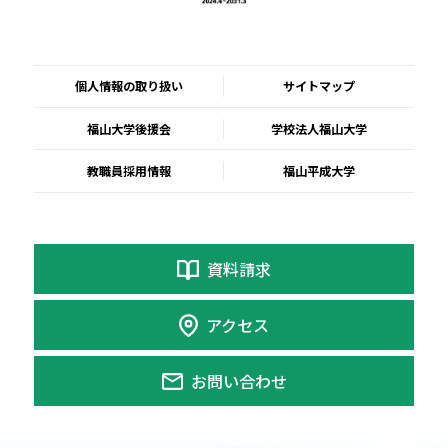
〔平成28年度版報告書(15テーマ)〕
平成28年度福山大学助成金活用教育研究実践報
告書（第5集）(PDF)
個人情報の取り扱い
サイトマップ
〔平成27年度版報告書(17テーマ)〕
平成27年度福山大学助成金活用教育研究実践報
福山大学後援会
学校法人福山大学
告書（第4集）(PDF)
教職員採用情報
福山平成大学
〔平成26年度版報告書(15テーマ)〕
平成26年度福山大学助成金活用教育研究実践報
告書（第3集）(PDF)
資料請求
〔平成25年度版報告書(16テーマ)〕
平成25年度福山大学助成金活用教育研究実践報
アクセス
告書（第2集）(PDF)
お問い合わせ
平成25年度トライアル報告書「学部連携型PBL
システムの構築」（PDF3.44 MB)