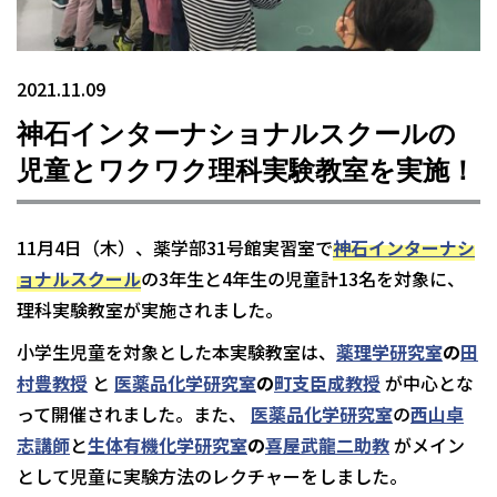
2021.11.09
神石インターナショナルスクールの
児童とワクワク理科実験教室を実施！
11月4日（木）、薬学部31号館実習室で
神石インターナシ
ョナルスクール
の3年生と4年生の児童計13名を対象に、
理科実験教室が実施されました。
小学生児童を対象とした本実験教室は、
薬理学研究室
の
田
村豊教授
と
医薬品化学研究室
の
町支臣成教授
が中心とな
って開催されました。また、
医薬品化学研究室
の
西山卓
志講師
と
生体有機化学研究室
の
喜屋武龍二助教
がメイン
として児童に実験方法のレクチャーをしました。