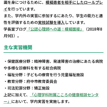
識を身につけるために、
模擬患者を相手にしたロールプレ
イ
を行っています。
また、学内外の実習に参加するにあたり、学生の能力と適
性を評価するための
実技試験を導入
しています。
学長室ブログ
「公認心理師への道：模擬面接」
（2018年8
月9日）。
主な実習機関
・保健医療分野：精神障害、発達障害の治療にあたる病院
や多様な診療科を有する総合病院
・福祉分野：子どもの療育を行う児童福祉施設
・教育分野：府中市教育委員会
・司法犯罪分野：矯正施設
上記に加えて、
「心理学科附属こころの健康相談センタ
ー」
において、学内実習を実施します。