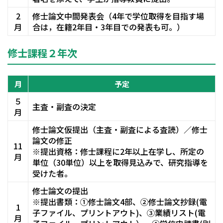
2
修士論文中間発表会（4年で学位取得を目指す場
月
合は，在籍2年目・3年目での発表も可。）
修士課程２年次
月
予定
５
主査・副査の決定
月
修士論文仮提出（主査・副査による査読）／修士
論文の修正
11
※提出資格：修士課程に2年以上在学し、所定の
月
単位（30単位）以上を取得見込みで、研究指導を
受けた者。
修士論文の提出
※提出書類：①修士論文4部、②修士論文抄録(電
1
子ファイル、プリントアウト)、③業績リスト(電
月