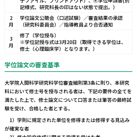
子ファイル、プリントアウト）、④学位申請書(別
記様式、研究科長の印はない状態で提出。）
2
学位論文公聴会（口述試験）／審査結果の承認
月
（研究科委員会）／指導教員より合否通知
修了（学位授与）
3
※学位記授与式は3月20日（取得できる学位は、
月
修士（心理臨床学）となります。）
学位論文の審査基準
大学院人間科学研究科学位審査細則第3条に則り、本研究
科において修士号を授与される者は、下記の要件の全てを
満たした上で、修士論文について口答または筆答の最終試
験を受け、合格した者とする。
1）学則に規定された単位を修得または修得する見込み
が確実な者
2）修士論文作成に関する指導を受けた者