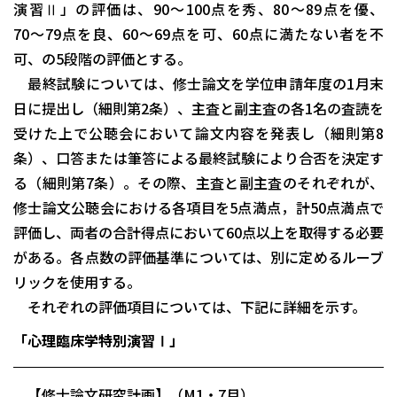
演習Ⅱ」の評価は、90〜100点を秀、80〜89点を優、
70〜79点を良、60〜69点を可、60点に満たない者を不
可、の5段階の評価とする。
最終試験については、修士論文を学位申請年度の1月末
日に提出し（細則第2条）、主査と副主査の各1名の査読を
受けた上で公聴会において論文内容を発表し（細則第8
条）、口答または筆答による最終試験により合否を決定す
る（細則第7条）。その際、主査と副主査のそれぞれが、
修士論文公聴会における各項目を5点満点，計50点満点で
評価し、両者の合計得点において60点以上を取得する必要
がある。各点数の評価基準については、別に定めるルーブ
リックを使用する。
それぞれの評価項目については、下記に詳細を示す。
「心理臨床学特別演習Ⅰ」
【修士論文研究計画】（M1・7月）