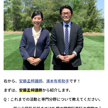
右から、
安藤孟梓講師
、
濱本有希助手
です！
まずは、
安藤孟梓講師
から紹介します。
Q：これまでの活動と専門分野について教えてください。