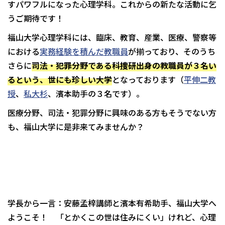
すパワフルになった心理学科。これからの新たな活動に乞
うご期待です！
福山大学心理学科には、臨床、教育、産業、医療、警察等
における
実務経験を積んだ教職員
が揃っており、そのうち
さらに
司法・犯罪分野である科捜研出身の教職員が３名い
るという、世にも珍しい大学
となっております（
平伸二教
授
、
私大杉
、濱本助手の３名です）。
医療分野、司法・犯罪分野に興味のある方もそうでない方
も、福山大学に是非来てみませんか？
学長から一言：安藤孟梓講師と濱本有希助手、福山大学へ
ようこそ！ 「とかくこの世は住みにくい」けれど、心理