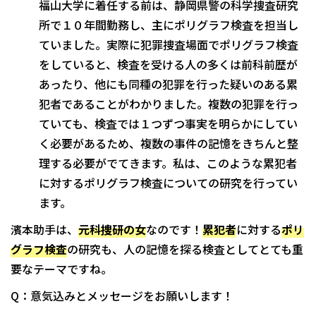
福山大学に着任する前は、静岡県警の科学捜査研究
所で１０年間勤務し、主にポリグラフ検査を担当し
ていました。実際に犯罪捜査場面でポリグラフ検査
をしていると、検査を受ける人の多くは前科前歴が
あったり、他にも同種の犯罪を行った疑いのある累
犯者であることがわかりました。複数の犯罪を行っ
ていても、検査では１つずつ事実を明らかにしてい
く必要があるため、複数の事件の記憶をきちんと整
理する必要がでてきます。私は、このような累犯者
に対するポリグラフ検査についての研究を行ってい
ます。
濱本助手は、
元科捜研の女
なのです！
累犯者
に対する
ポリ
グラフ検査
の研究も、人の記憶を探る検査としてとても重
要なテーマですね。
Q：意気込みとメッセージをお願いします！