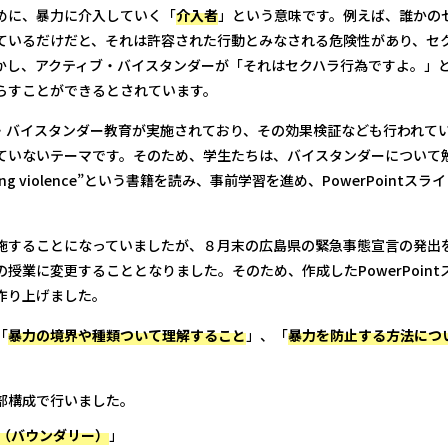
めに、暴力に介入していく「
介入者
」という意味です。例えば、誰かの
ているだけだと、それは許容された行動とみなされる危険性があり、セ
かし、アクティブ・バイスタンダーが「それはセクハラ行為ですよ。」
らすことができるとされています。
・バイスタンダー教育が実施されており、その効果検証なども行われて
ていないテーマです。そのため、学生たちは、バイスタンダーについて
 dating violence”という書籍を読み、事前学習を進め、PowerPoin
施することになっていましたが、８月末の広島県の緊急事態宣言の発出
授業に変更することとなりました。そのため、作成したPowerPoin
作り上げました。
「
暴力の境界や種類ついて理解すること
」、「
暴力を防止する方法につ
部構成で行いました。
（バウンダリー）
」