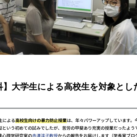
科】大学生による高校生を対象とし
生による
高校生向けの暴力防止授業
は、年々パワーアップしています。
型という初めての試みでしたが、苦労の甲斐あり充実の授業だったよう
達心理学研究室の
赤澤淳子教授
からの報告をお届けします（学長室ブロ