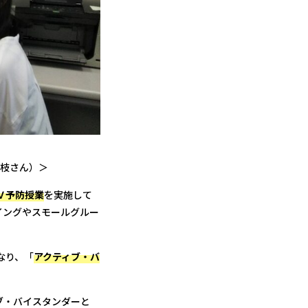
枝さん）＞
Ｖ予防授業
を実施して
イングやスモールグルー
なり、「
アクティブ・バ
ブ・バイスタンダーと