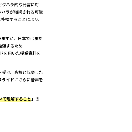
セクハラ的な発言に対
クハラが継続される可能
と指摘することにより、
いますが、日本ではまだ
勉強するため
tスライドを用いた授業資料を
を受け、高校と協議した
tスライドにさらに音声を
いて理解すること
」の