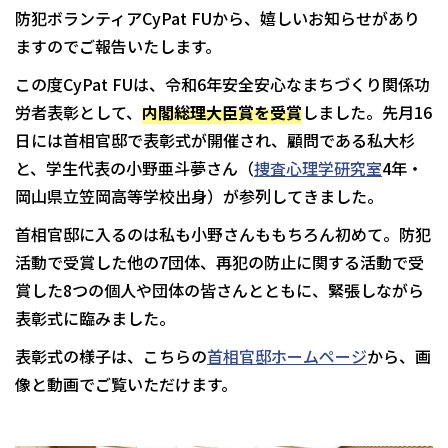
防犯ボランティアCyPat FUから、嬉しいお知らせがあり
ますのでご報告いたします。
この度CyPat FUは、令和6年安全安心なまちづくり関係功
労者表彰として、
内閣総理大臣賞を受賞
しました。先月16
日には首相官邸で表彰式が開催され、顧問である私大杉
と、学生代表の小野亜斗夢さん（
捜査心理学研究室
4年・
岡山県立笠岡高等学校出身）が参列してきました。
首相官邸に入るのは私も小野さんももちろん初めて。防犯
活動で受賞した他の7団体、再犯の防止に関する活動で受
賞した8つの個人や団体の皆さんとともに、緊張しながら
表彰式に臨みました。
表彰式の様子は、こちらの
首相官邸ホームページ
から、画
像と動画でご覧いただけます。