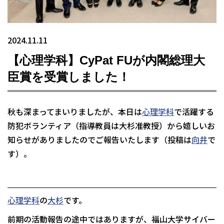
2024.11.11
【心理学科】CyPat FUが内閣総理大
臣賞を受賞しました！
秋も深まってまいりましたが、本日は
心理学科
で活躍する
防犯ボランティア（指導教員は大杉准教授）から嬉しいお
知らせがありましたのでご報告いたします（投稿は
向井
で
す）。
心理学科
の
大杉
です。
前期の活動報告の途中ではありますが、福山大学サイバー