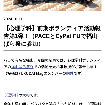
2024.10.11
【心理学科】前期ボランティア活動報
告第1弾！（PACEとCyPat FUで福山
ばら祭に参加）
バラで有名な福山。今回の記事では、心理学科ボランティ
アの
福山ばら祭り
での活動を大杉准教授がご報告します
（投稿はFUKUDAI Magのメンバーの
向井
です）。
心理学科
の
大杉
です。
今年も早10月。バタバタと過ぎ去った前期には、心理学科