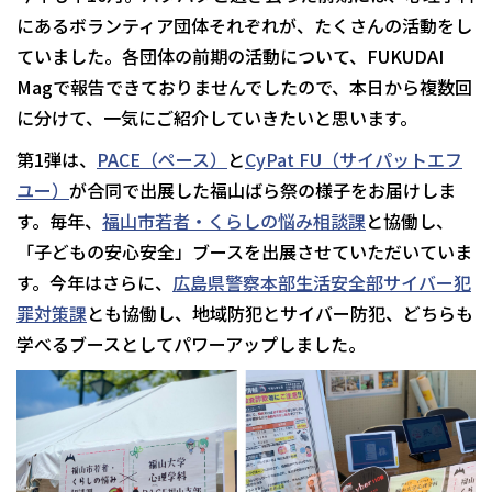
にあるボランティア団体それぞれが、たくさんの活動をし
ていました。各団体の前期の活動について、FUKUDAI
Magで報告できておりませんでしたので、本日から複数回
に分けて、一気にご紹介していきたいと思います。
第1弾は、
PACE（ペース）
と
CyPat FU（サイパットエフ
ユー）
が合同で出展した福山ばら祭の様子をお届けしま
す。毎年、
福山市若者・くらしの悩み相談課
と協働し、
「子どもの安心安全」ブースを出展させていただいていま
す。今年はさらに、
広島県警察本部生活安全部サイバー犯
罪対策課
とも協働し、地域防犯とサイバー防犯、どちらも
学べるブースとしてパワーアップしました。