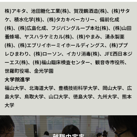
株)アキタ、池田糖化工業(株)、賀茂鶴酒造(株)、(株)サタ
ケ、積水化学(株)、(株)タカキベーカリー、備前化成
(株)、(株)広島化成、フジパングループ本社(株)、(株)山田
養蜂場、ヤスハラケミカル(株)、(株)やまみ、湧永製薬
(株)、(株)エブリイホーミイホールディングス、(株)ププ
レひまわり、(株)ローソン、イカリ消毒(株)、JFE西日本ジ
ーエス(株)、(株)福山臨床検査センター、観音寺市役所、
世羅町役場、金光学園
大学院進学
福山大学、北海道大学、豊橋技術科学大学、岡山大学、広
島大学、鳥取大学、山口大学、徳島大学、九州大学、熊本
大学
就職内定率