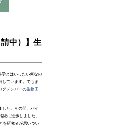
申請中）】生
科学とはいったい何なの
解しています。でもま
ログメンバーの
生物工
ました。その間、バイ
が格段に進歩しました。
ことを研究者が思いつい