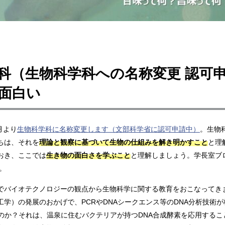
科（生物科学科への名称変更 認可
面白い
4月より
生物科学科に名称変更します（文部科学省に認可申請中）
。生物
ちは、それを
理論と観察に基づいて生物の仕組みを解き明かすこと
と理
おき、ここでは
生き物の面白さを学ぶこと
と理解しましょう。学長室ブ
。
でバイオテクノロジーの観点から生物科学に関する教育をおこなってき
工学）の発展のおかげで、PCRやDNAシークエンス等のDNA分析技術
たのか？それは、温泉に住むバクテリアが持つDNA合成酵素を応用する