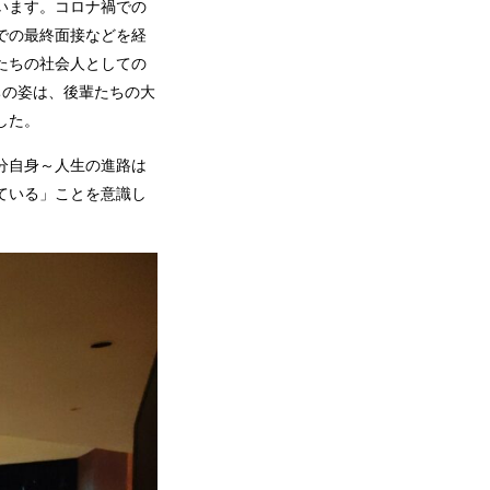
います。コロナ禍での
での最終面接などを経
たちの社会人としての
ちの姿は、後輩たちの大
した。
分自身～人生の進路は
ている」ことを意識し