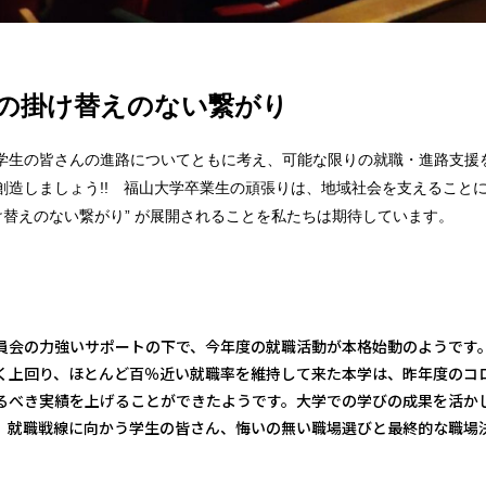
の掛け替えのない繋がり
学生の皆さんの進路についてともに考え、可能な限りの就職・進路支援
創造しましょう!! 福山大学卒業生の頑張りは、地域社会を支えること
け替えのない繋がり” が展開されることを私たちは期待しています。
員会の力強いサポートの下で、今年度の就職活動が本格始動のようです
く上回り、ほとんど百％近い就職率を維持して来た本学は、昨年度のコ
るべき実績を上げることができたようです。大学での学びの成果を活か
。就職戦線に向かう学生の皆さん、悔いの無い職場選びと最終的な職場