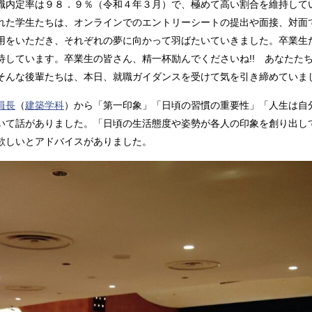
職内定率は９８．９％（令和４年３月）で、極めて高い割合を維持して
れた学生たちは、オンラインでのエントリーシートの提出や面接、対面
用をいただき、それぞれの夢に向かって羽ばたいていきました。卒業生
待しています。卒業生の皆さん、精一杯励んでくださいね!! あなたた
そんな後輩たちは、本日、就職ガイダンスを受けて気を引き締めていま
員長
（
建築学科
）から「第一印象」「日頃の習慣の重要性」「人生は自
いて話がありました。「日頃の生活態度や姿勢が各人の印象を創り出し
欲しいとアドバイスがありました。