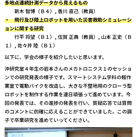
多地点連続計測データから見えるもの
新木 智博（Ｂ４）, 香川 直己（教員）
・ 飛行及び陸上ロボットを用いた災害救助シミュレーシ
ョンに関する研究
行平 将望（Ｂ１）, 伍賀 正典（教員）, 山本 正史（Ｂ
１）, 佐々井 陸（Ｂ１）
以下に、学会の様子を紹介したいと思います。
沖研究室４年生の岩本さんのメカトロニクス１のセッショ
ンでの研究発表の様子です。スマートシステム学科の軽作
業室で電動バイクを改造し、大きな不整地用のクローラ型
ロボットを制作する作業を連日頑張って進めています。今
回の発表では、その進捗の発表を行い、質疑応答では質問
のコメントに的確に応えることができていました。この調
子で卒業研究を進めていってください。