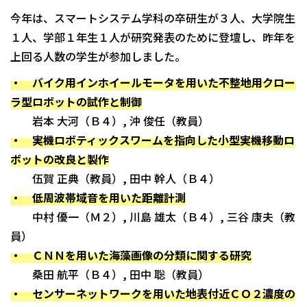
今年は、スマートシステム学科の卒研生が３人、大学院生
１人、学部１年生１人が研究発表のために登壇し、昨年を
上回る人数の学生が参加しました。
・ バイク用インホイールモータを用いた不整地用クロー
ラ型ロボットの試作と制御
岩本 大河（Ｂ４）, 沖 俊任（教員）
・ 実機ロボティックスワームを指向した小型実機移動ロ
ボットの改良と製作
伍賀 正典（教員）, 田中 幹人（Ｂ４）
・ 低周波帯域音を用いた距離計測
中村 優一（Ｍ２）, 川島 雄太（Ｂ４）, 三谷 康夫（教
員）
・ ＣＮＮを用いた海藻画像の分類に関する研究
桑田 航平（Ｂ４）, 田中 聡（教員）
・ センサーネットワークを用いた地表付近ＣＯ２濃度の