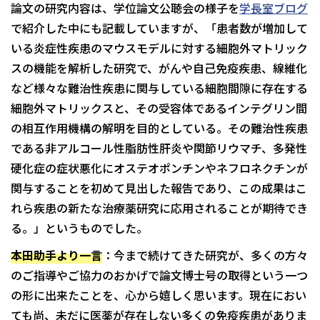
論文の研究内容は、学位論文公聴会の様子を
学長室ブログ
で紹介した中にも記載していますが、「患者数が増加して
いる炎症性疾患のマウスモデルに対する細胞外マトリック
スの機能を解析した研究で、がんや自己免疫疾患、線維化
など様々な難治性疾患に関与している細胞間隙に存在する
細胞外マトリックスと、その受容体であるインテグリン間
の相互作用機構の解明を目的としている。その難治性疾患
である非アルコール性脂肪性肝炎や関節リウマチ、多発性
硬化症の症状悪化にオステオポンチンやネフロネクチンが
関与することを初めて見出した報告であり、この成果はこ
れら疾患の新たな治療薬研究に応用されることが期待でき
る。」というものでした。
本田助手より一言
：今まで続けてきた研究が、多くの方々
のご指導やご協力のおかげで論文博士号の取得という一つ
の形に出来たことを、心から嬉しく思います。現在におい
ても尚、未だに医薬が存在しない多くの免疫疾患がありま