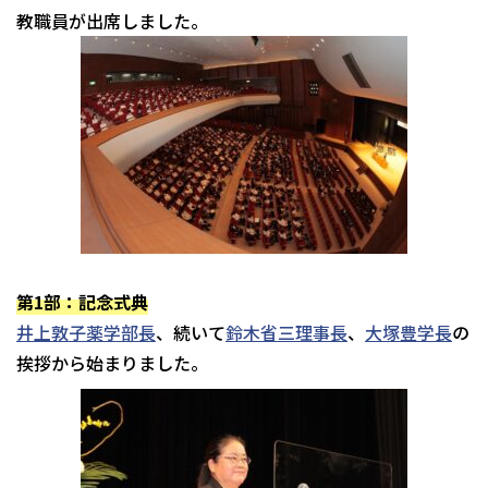
教職員が出席しました。
第1部：記念式典
井上敦子薬学部長
、続いて
鈴木省三理事長
、
大塚豊学長
の
挨拶から始まりました。