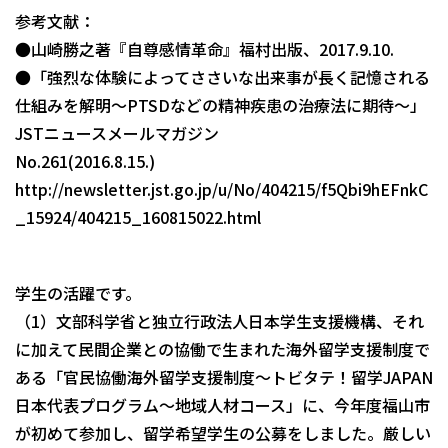
参考文献：
●山崎勝之著『自尊感情革命』福村出版、2017.9.10.
●「強烈な体験によってささいな出来事が長く記憶される
仕組みを解明～PTSDなどの精神疾患の治療法に期待～」
JSTニュースメールマガジン
No.261(2016.8.15.)
http://newsletter.jst.go.jp/u/No/404215/f5Qbi9hEFnkC
_15924/404215_160815022.html
学生の活躍です。
（1）文部科学省と独立行政法人日本学生支援機構、それ
に加えて民間企業との協働で生まれた海外留学支援制度で
ある「官民協働海外留学支援制度～トビタテ！留学JAPAN
日本代表プログラム～地域人材コース」に、今年度福山市
が初めて参加し、留学希望学生の公募をしました。厳しい