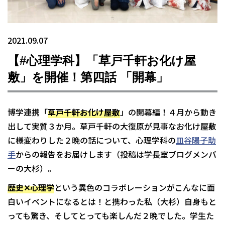
2021.09.07
【#心理学科】「草戸千軒お化け屋
敷」を開催！第四話 「開幕」
博学連携「
草戸千軒お化け屋敷
」の開幕編！４月から動き
出して実質３か月。草戸千軒の大復原が見事なお化け屋敷
に様変わりした２晩の話について、心理学科の
皿谷陽子助
手
からの報告をお届けします（投稿は学長室ブログメンバ
ーの大杉）。
歴史✕心理学
という異色のコラボレーションがこんなに面
白いイベントになるとは！と携わった私（大杉）自身もと
っても驚き、そしてとっても楽しんだ２晩でした。学生た