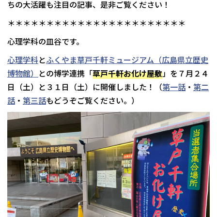
ちの大活躍も注目の記事、是非ご覧ください！
＊＊＊＊＊＊＊＊＊＊＊＊＊＊＊＊＊＊＊＊＊＊＊
心理学科の皿谷です。
心理学科
と
ふくやま草戸千軒ミュージアム（広島県立歴史
博物館）
との博学連携「
草戸千軒お化け屋敷
」を７月２４
日（土）と３１日（土）に開催しました！（
第一話
・
第二
話
・
第三話
もどうぞご覧ください。）