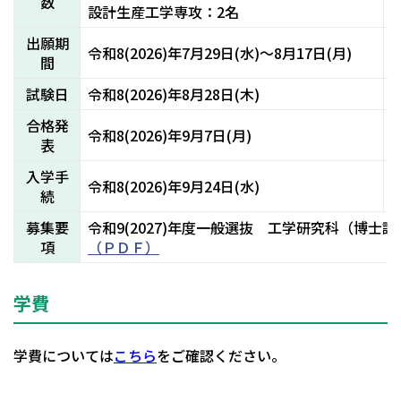
数
設計生産工学専攻：2名
出願期
令
令和8(2026)年7月29日(水)～8月17日(月)
間
(
試験日
令和8(2026)年8月28日(木)
令
合格発
令和8(2026)年9月7日(月)
令
表
入学手
令和8(2026)年9月24日(水)
令
続
募集要
令和9(2027)年度一般選抜 工学研究科（博士
項
（ＰＤＦ）
学費
学費については
こちら
をご確認ください。