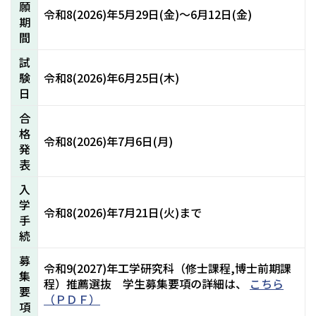
願
令和8(2026)年5月29日(金)～6月12日(金)
期
間
試
験
令和8(2026)年6月25日(木)
日
合
格
令和8(2026)年7月6日(月)
発
表
入
学
令和8(2026)年7月21日(火)まで
手
続
募
令和9(2027)年工学研究科（修士課程,博士前期課
集
程）推薦選抜 学生募集要項の詳細は、
こちら
要
（ＰＤＦ）
項