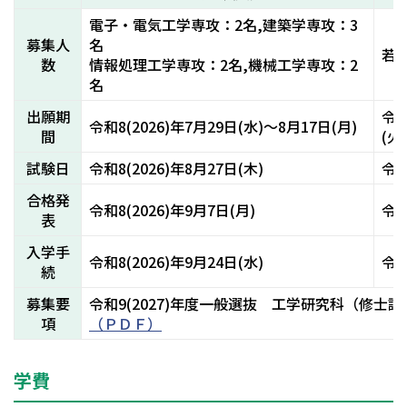
電子・電気工学専攻：2名,建築学専攻：3
募集人
名
若
数
情報処理工学専攻：2名,機械工学専攻：2
名
出願期
令和
令和8(2026)年7月29日(水)～8月17日(月)
間
(火)
試験日
令和8(2026)年8月27日(木)
令和
合格発
令和8(2026)年9月7日(月)
令和
表
入学手
令和8(2026)年9月24日(水)
令和
続
募集要
令和9(2027)年度一般選抜 工学研究科（修士
項
（ＰＤＦ）
学費