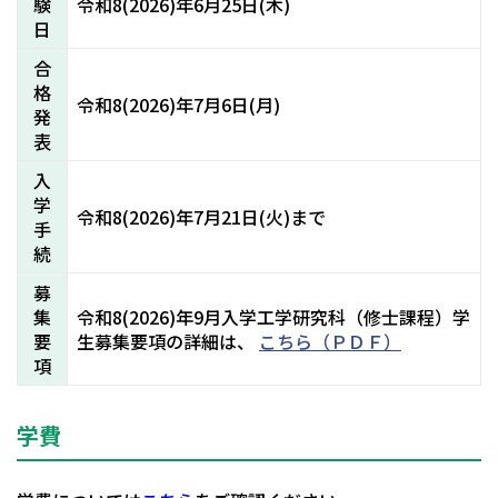
験
令和8(2026)年6月25日(木)
日
合
格
令和8(2026)年7月6日(月)
発
表
入
学
令和8(2026)年7月21日(火)まで
手
続
募
集
令和8(2026)年9月入学工学研究科（修士課程）学
要
生募集要項の詳細は、
こちら（ＰＤＦ）
項
学費