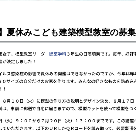
科】夏休みこども建築模型教室の募
築女子、模型教室リーダー
建築学科
３年生の日髙萌奈です。毎年、好評
催が決定しました！
イルス感染症の影響で夏休みの開催はできなかったのですが、今年は昨
３０サイズの自分だけのお家を作ります。みんなの好きなものを詰め込
！！
、８月１０日（火）に模型の作り方の説明とデザイン決め、８月１７日
料は、事前に郵送で自宅に届きますので、模型キットを使って模型をつ
日（火）９：００から７月２０日（火）１３：００までです。この講座
していただきます。以下のＵＲＬかＱＲコードを読み取って、必要事項