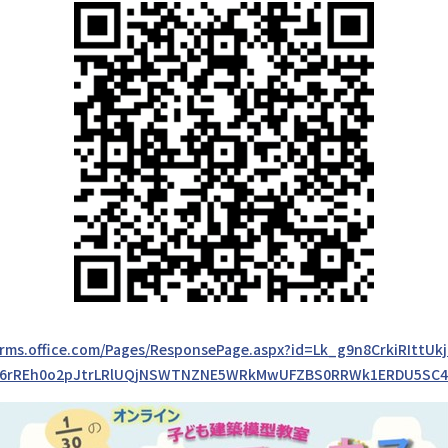
orms.office.com/Pages/ResponsePage.aspx?id=Lk_g9n8CrkiRIttUk
6rREh0o2pJtrLRlUQjNSWTNZNE5WRkMwUFZBS0RRWk1ERDU5SC