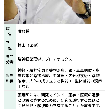
職
准教授
名
学
博士（医学）
位
専門
脳神経薬理学、プロテオミクス
分野
神経・精神疾患と薬物治療、眼・耳鼻咽喉・皮
担当
膚疾患と薬物治療、生殖器・内分泌疾患と薬物
科目
治療、人体の成り立ちと機能II、生体機能の調節
Ⅰなど
薬剤師には、研究マインド「薬学・医療の進歩
と改善に資するために、研究を遂行する意欲と
問題発見・解決能力を有すること」が重要です。