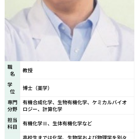
職
教授
名
学
博士（薬学）
位
専門
有機合成化学、生物有機化学、ケミカルバイオ
分野
ロジー、計算化学
担当
有機化学Ⅲ、生体有機化学など
科目
高校生までは化学、生物学および物理学を別々