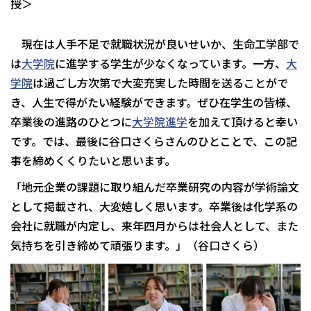
授＞
現在は人手不足で就職状況が良いせいか、生命工学部で
は
大学院
に進学する学生が少なくなっています。一方、
大
学院
は過ごし方次第で大変充実した時間を送ることがで
き、人生で得がたい経験ができます。ぜひ在学生の皆様、
卒業後の進路のひとつに
大学院進学
を加えて頂けると幸い
です。では、最後に谷口さくらさんのひとことで、この記
事を締めくくりたいと思います。
「地元企業の課題に取り組んだ卒業研究の内容が学術論文
として掲載され、大変嬉しく思います。卒業後は化学系の
会社に就職が内定し、来年四月からは社会人として、また
気持ちを引き締めて頑張ります。」（谷口さくら）