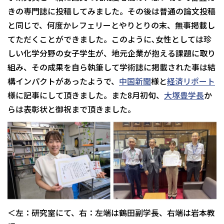
きの専門誌に投稿してみました。その後は普通の論文投稿
と同じで、何度かレフェリーとやりとりの末、無事掲載し
てただくことができました。このように､女性としては珍
しい化学分野の女子学生が、地元企業が抱える課題に取り
組み、その成果を自ら執筆して学術誌に掲載された事は結
構インパクトがあったようで、
中国新聞
様と
経済リポート
様に記事にして頂きました。また8月初旬、
大塚豊学長
か
らは表彰状と御祝まで頂きました。
＜左：研究室にて、右：左端は鶴田副学長、右端は岩本教