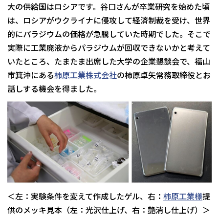
大の供給国はロシアです。谷口さんが卒業研究を始めた頃
は、ロシアがウクライナに侵攻して経済制裁を受け、世界
的にパラジウムの価格が急騰していた時期でした。そこで
実際に工業廃液からパラジウムが回収できないかと考えて
いたところ、たまたま出席した大学の企業懇談会で、福山
市箕沖にある
柿原工業株式会社
の柿原卓矢常務取締役とお
話しする機会を得ました。
＜左：実験条件を変えて作成したゲル、右：
柿原工業様
提
供のメッキ見本（左：光沢仕上げ、右：艶消し仕上げ）＞