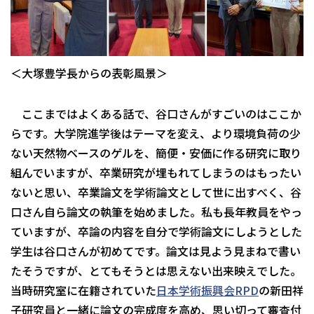
＜大塚豊学長からの表彰風景＞
ここまではよくある話で、谷口さんがすごいのはここか
らです。大学院進学後はテーマを変え、より環境負荷の少
ない天然物ベースのゲルを、簡便・安価に作る研究に取り
組んでいますが、卒業研究が埋もれてしまうのはもったい
ないと思い、卒業論文を学術論文として世に出すべく、谷
口さん自ら論文の執筆を始めました。私も長年教員をやっ
ていますが、卒論の内容を自分で学術論文にしようとした
学生は谷口さんが初めてです。論文は見よう見まねで書い
たそうですが、とてもそうとは思えない出来映えでした。
当時研究室に在籍されていた
日本学術振興会RPD
の新田祥
子研究員と一緒に論文の完成度を高め、思い切って審査付