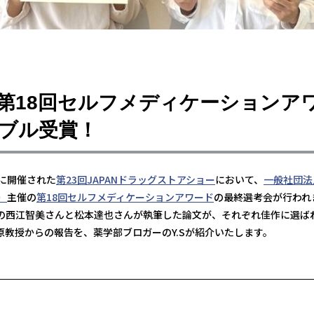
第18回セルフメディケーションア
ブル受賞！
0日に開催された
第23回JAPANドラッグストアショー
において、
一般社団法
）
主催の
第18回セルフメディケーションアワード
の最終選考会が行われ
の西江智美さんと松本達也さんが執筆した論文が、それぞれ佳作に選ば
原教授からの報告を、薬学部ブロガーのY.Sが紹介いたします。