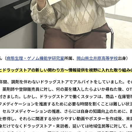
ん（
病態生理・ゲノム機能学研究室
所属、
岡山県立井原高等学校
出身）
とドラッグストアの新しい関わり方～情報提供を視野に入れた取り組み
4年間、調剤を伴わないドラッグストアでアルバイトをしていました。そ
、薬剤師や登録販売員に対し、何の薬を購入したらよいか尋ねた後、OT
付きました。しかし、ドラッグストアで働くスタッフは、商品・在庫管
フメディケーションを推進するために必要な時間を割くことは難しい状
、セルフメディケーションの推進、さらには自身の知識向上のために、
を修得し、それらに関連する分かりやすい動画やポスターを作成後、来
身だけでなくドラッグストア・来訪者、延いては地域住民等に対して、