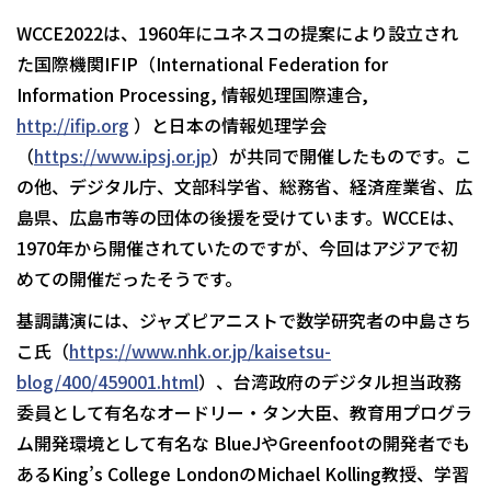
WCCE2022は、1960年にユネスコの提案により設立され
た国際機関IFIP（International Federation for
Information Processing, 情報処理国際連合,
http://ifip.org
）と日本の情報処理学会
（
https://www.ipsj.or.jp
）が共同で開催したものです。こ
の他、デジタル庁、文部科学省、総務省、経済産業省、広
島県、広島市等の団体の後援を受けています。WCCEは、
1970年から開催されていたのですが、今回はアジアで初
めての開催だったそうです。
基調講演には、ジャズピアニストで数学研究者の中島さち
こ氏（
https://www.nhk.or.jp/kaisetsu-
blog/400/459001.html
）、台湾政府のデジタル担当政務
委員として有名なオードリー・タン大臣、教育用プログラ
ム開発環境として有名な BlueJやGreenfootの開発者でも
あるKing’s College LondonのMichael Kolling教授、学習