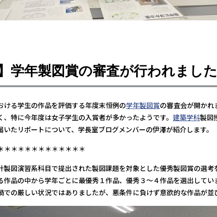
】学年製図賞の審査が行われまし
おける学生の作品を評価する年度末恒例の
学年製図賞
の審査会が開かれ
く、特に今年度は女子学生の入賞者が多かったようです。
建築学科
製図
届いたリポートについて、学長室ブログメンバーの伊澤が紹介します。
＊＊＊＊＊＊＊＊＊＊＊＊＊
計製図演習系科目で提出された製図課題を対象とした優秀製図賞の選考
る作品の中から学年ごとに最優秀１作品、優秀３〜４作品を選出してい
禍での厳しい状況ではありましたが、悪条件に負けず意欲的な作品が並