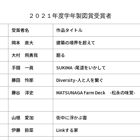
２０２１年度学年製図賞受賞者
受賞者名
作品タイトル
岡本 直大
建築の境界を超えて
大村 飛勇我
廻る
手錢 一眞
SUKIMA -尾道をいかして
藤田 怜那
Diversity-人と人を繋ぐ
藤谷 淳史
MATSUNAGA Farm Deck -松永の味覚-
山根 愛加
街中に浮かぶ雲
伊藤 鈴菜
Linkする家