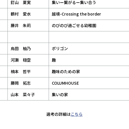
釘山 夏実
集いー繋がるー集い合う
鶴村 愛水
越境-Crossing the border
藤井 朱莉
のびのび過ごせる幼稚園
烏田 柚乃
ポリゴン
河瀬 穏空
趣
楠本 哲平
趣味のための家
藤岡 拓志
COLUMHOUSE
山本 菜々子
集いの家
選考の詳細は
こちら