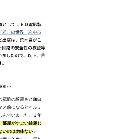
員としてＬＥＤ電飾製
「光」の世界 府中市
ビ出演は、荒木君がこ
た回路の安全性の検証等
いましたので、以下、荒
す。
※※※
の電飾の綺麗さと面白
マス前になるとイルミ
しんでいました。３年
「部屋がすごい綺麗じ
ないのは勿体ない
」