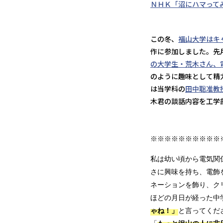
ＮＨＫ「沼にハマって
この冬、
福山大学はキ
作に参加しました。先
の大学生・荒木さん、
のように趣味として精
は当学科の
田中聡准教
木君の談話内容を工学
※※※※※※※※※※
私は幼い頃から電気関
さに興味を持ち、電飾
ネーションを飾り、ク
ほどの月日が経った中
ゃね！」
と言ってくだ