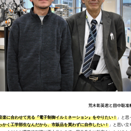
彰英君と田中聡准教
音楽に合わせて光る『電子制御イルミネーション』をやりたい！
」と思
っかく工学部生なんだから、市販品を買わずに自作したい！
」と思い立