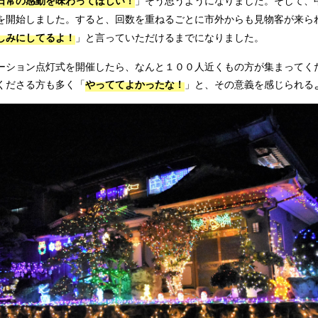
日常の感動を味わってほしい！
」そう思うようになりました。そして、
を開始しました。すると、回数を重ねるごとに市外からも見物客が来ら
しみにしてるよ！
」と言っていただけるまでになりました。
ーション点灯式を開催したら、なんと１００人近くもの方が集まってく
やっててよかったな！
くださる方も多く「
」と、その意義を感じられる