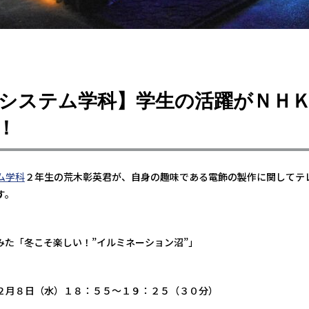
システム学科】学生の活躍がＮＨ
！
ム学科
２年生の荒木彰英君が、自身の趣味である電飾の製作に関してテ
す。
た「冬こそ楽しい！”イルミネーション沼”」
月８日（水）１８：５５～１９：２５（３０分）