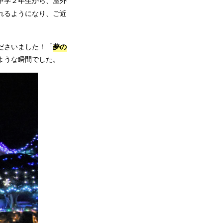
中学２年生から、屋外
れるようになり、ご近
夢の
ださいました！「
ような瞬間でした。