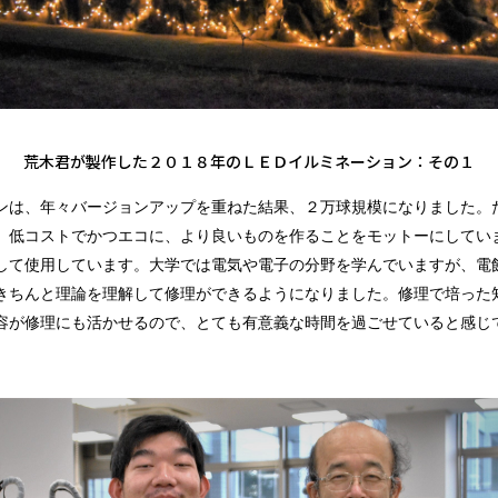
荒木君が製作した２０１８年のＬＥＤイルミネーション：その１
ンは、年々バージョンアップを重ねた結果、２万球規模になりました。
、低コストでかつエコに、より良いものを作ることをモットーにしてい
して使用しています。大学では電気や電子の分野を学んでいますが、電
きちんと理論を理解して修理ができるようになりました。修理で培った
容が修理にも活かせるので、とても有意義な時間を過ごせていると感じ