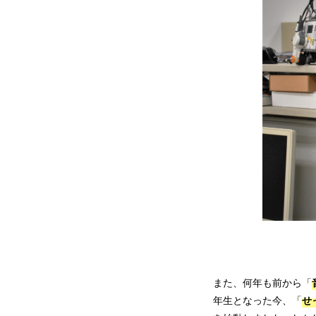
荒木
また、何年も前から「
せ
年生となった今、「