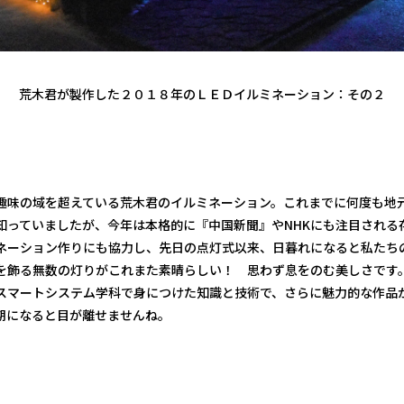
荒木君が製作した２０１８年のＬＥＤイルミネーション：その２
趣味の域を超えている荒木君のイルミネーション。これまでに何度も地
知っていましたが、今年は本格的に『中国新聞』やNHKにも注目される
ネーション作りにも協力し、先日の点灯式以来、日暮れになると私たち
を飾る無数の灯りがこれまた素晴らしい！ 思わず息をのむ美しさです
スマートシステム学科で身につけた知識と技術で、さらに魅力的な作品
期になると目が離せませんね。