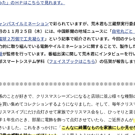
みた」のＨＰはこちらで見れます。
ャンパスイルミネーション
で彩られていますが、荒木君も三蔵祭実行委
月の１１月２５日（木）には、中国新聞の地域ニュースに「
自宅丸ごと
電球２万個で工夫凝らす
」という記事で紹介されています。今回のテレ
力的に取り組んでいる電飾やイルミネーションに関することで、製作し
授
が監修を行っています。番組出演に関して荒木君にインタビューを行
部スマートシステム学科（
フェイスブックはこちら
）の伍賀が報告しま
※※※※※※※※※※※※※※※※※※※※※※※※※※※※※※※※
係のことが好きで、クリスマスシーズンになると店頭に並ぶ様々な種類
を買い集めてコレクションするようになりました。そして、毎年クリス
リスマスイブにだけ点灯させて家族でクリスマス会をし、ひっそりと楽
学１年生のとき、部屋に電飾を飾って点灯させていたら、ご近所さんが
こんなに綺麗なものを家族にしか見せ
さいました。これをきっかけに「