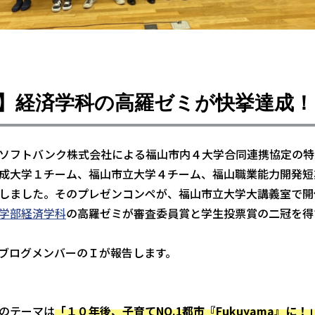
】経済学科の高羅ゼミが快挙達成！
ソフトバンク株式会社による福山市内４大学合同連携協定の特
成大学１チーム、福山市立大学４チーム、福山職業能力開発短
しました。そのプレゼンコンペが、福山市立大学大講義室で開
学部
経済学科
の高羅ゼミが審査委員賞と学生投票賞の二冠を得
ブログメンバーのＩが報告します。
のテーマは
「１０年後、子育てNO.1都市『Fukuyama』に！