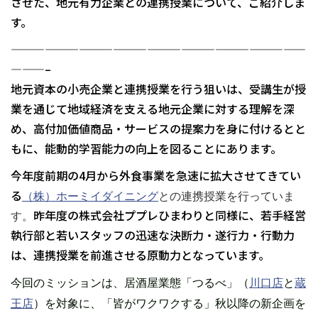
させた、地元有力企業との連携授業について、ご紹介しま
す。
——————————————————————————
———–
地元資本の小売企業と連携授業を行う狙いは、受講生が授
業を通じて地域経済を支える地元企業に対する理解を深
め、高付加価値商品・サービスの提案力を身に付けるとと
もに、能動的学習能力の向上を図ることにあります。
今年度前期の4月から外食事業を急速に拡大させてきてい
る
（株）ホーミイダイニング
との連携授業を行っていま
昨年度の株式会社ププレひまわりと同様に、若手経営
す。
執行部と若いスタッフの迅速な決断力・遂行力・行動力
は、連携授業を前進させる原動力となっています。
今回のミッションは、
居酒屋業態「つるべ」（
川口店
と
蔵
王店
）を対象に、「皆がワクワクする」秋以降の新企画を