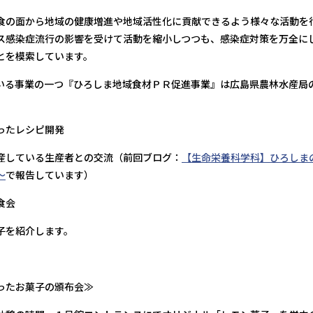
食の面から地域の健康増進や地域活性化に貢献できるよう様々な活動を
ス感染症流行の影響を受けて活動を縮小しつつも、感染症対策を万全に
とを模索しています。
いる事業の一つ『ひろしま地域食材ＰＲ促進事業』は広島県農林水産局
。
ったレシピ開発
産している生産者との交流（前回ブログ：
【生命栄養科学科】ひろしま
～
で報告しています）
食会
子を紹介します。
ったお菓子の頒布会≫