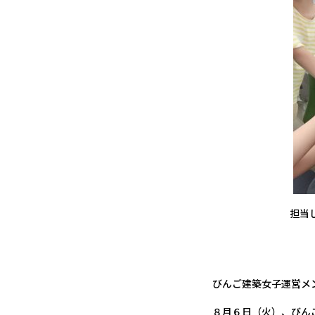
担当
びんご建築女子運営メ
８月６日（火）、びんご