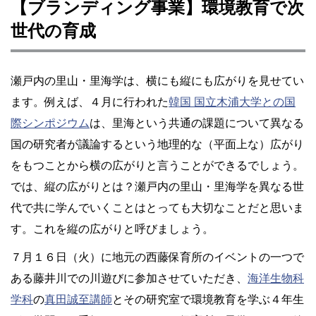
【ブランディング事業】環境教育で次
世代の育成
瀬戸内の里山・里海学は、横にも縦にも広がりを見せてい
ます。例えば、４月に行われた
韓国 国立木浦大学との国
際シンポジウム
は、里海という共通の課題について異なる
国の研究者が議論するという地理的な（平面上な）広がり
をもつことから横の広がりと言うことができるでしょう。
では、縦の広がりとは？瀬戸内の里山・里海学を異なる世
代で共に学んでいくことはとっても大切なことだと思いま
す。これを縦の広がりと呼びましょう。
７月１６日（火）に地元の西藤保育所のイベントの一つで
ある藤井川での川遊びに参加させていただき、
海洋生物科
学科
の
真田誠至講師
とその研究室で環境教育を学ぶ４年生