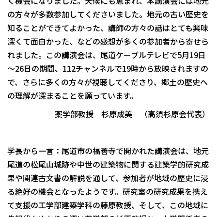
く機会になりました。天候にも恵まれ、本講演会には地元
の方々が多数参加してくださいました。地元の古い歴史を
知ることができてよかった、講師の方々の話はとても興味
深くて面白かった、などの感想が多くの参加者から寄せら
れました。この講演会は、尾道ケーブルテレビで5月19日
～26日の期間、112チャンネルで19時から放映されますの
で、さらに多くの方々が視聴してくださり、郷土の歴史へ
の理解が深まることを願っています。
薬学部教授 杉原成美 （高須杉原会代表）
学長から一言：尾道市の福善寺で開かれた講演会は、地元
尾道の松尾山城跡や中世の建築物に関する建築学的研究成
果や関連古文書の解説を通して、参加者が地域の歴史に浸
る絶好の機会となったようです。研究室の研究成果を携え
て支援の工学部建築学科の藤原教授、そして、この地域に