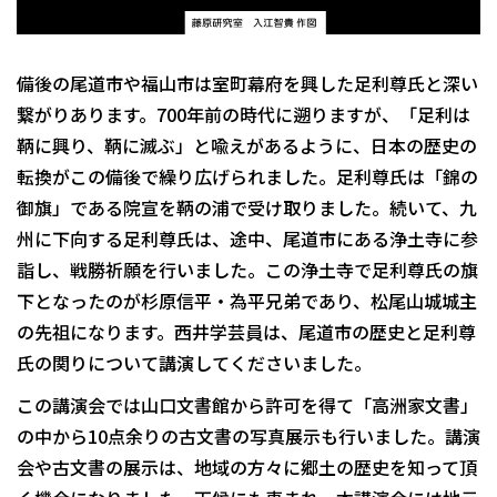
備後の尾道市や福山市は室町幕府を興した足利尊氏と深い
繋がりあります。700年前の時代に遡りますが、「足利は
鞆に興り、鞆に滅ぶ」と喩えがあるように、日本の歴史の
転換がこの備後で繰り広げられました。足利尊氏は「錦の
御旗」である院宣を鞆の浦で受け取りました。続いて、九
州に下向する足利尊氏は、途中、尾道市にある浄土寺に参
詣し、戦勝祈願を行いました。この浄土寺で足利尊氏の旗
下となったのが杉原信平・為平兄弟であり、松尾山城城主
の先祖になります。西井学芸員は、尾道市の歴史と足利尊
氏の関りについて講演してくださいました。
この講演会では山口文書館から許可を得て「高洲家文書」
の中から10点余りの古文書の写真展示も行いました。講演
会や古文書の展示は、地域の方々に郷土の歴史を知って頂