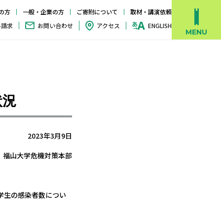
の方
一般・企業の方
ご寄附について
取材・講演依頼
料請求
お問い合わせ
アクセス
ENGLISH
状況
2023年3月9日
福山大学危機対策本部
学生の感染者数につい