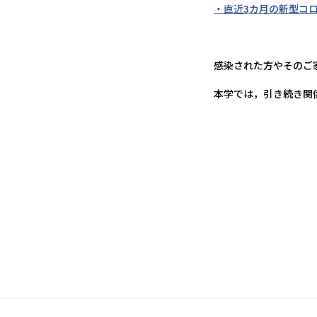
・直
近3カ
月の新型コ
感染された方やそのご
本学では，引き続き関