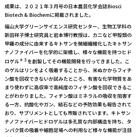
成果は、２０２１年３月号の日本農芸化学会誌Biosci
Biotech & Biochemに掲載されました。
福山大学グリーンサイエンス研究センター、生物工学科の
新田祥子博士研究員と岩本博行教授は、カニなど甲殻類の
甲羅の成分に由来するキトサンを微細繊維化したキトサン
ナノファイバーを化学的に架橋し、様々な機能を持つヒド
＊３
ロゲル
を創製してその機能開発を行ってきました。こ
のゲルはリンをよく吸着することから、米ぬかからフィチ
ン酸を回収できないか試みたところ、有害な化学物質をあ
まり使わずに高収率で高純度のフィチン酸を回収できるこ
とがわかりました。フィチン酸はミネラルの吸収を阻害す
る一方、抗酸化やガン、結石などの予防効果も報告されて
おり、サプリメントとしても市販されています。キトサン
ナノファイバーヒドロゲルは多孔質な内部構造を持ち、タ
ンパク質の吸着や細胞足場への利用など様々な機能が注目