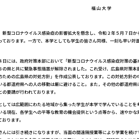
山 大 学
新型コロナウイルス感染症の影響拡大を懸念し、令和２年５月７日か
っております。一方で、本学としても学生の皆さん同様、一刻も早い対
日には、政府対策本部において「新型コロナウイルス感染症対策の基
８の県と共に緊急事態措置が解除されました。これ受け、広島県対策本
のための広島県の対処方針」を作成公表しております。この対処方針の
いる都道府県への人の移動は厳に避けること。また，その他の都道府県
との要請が行われております。
しては広範囲にわたる地域から集った学生が本学で学んでいることを
いる現在、各学生への平等な教育の機会提供という点等から、速やかな
ております。
んには引き続きになりますが、当面の間遠隔授業等により学業を続け