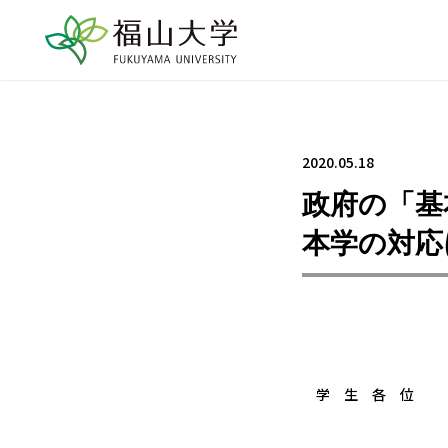
2020.05.18
政府の「基
本学の対応
学 生 各 位