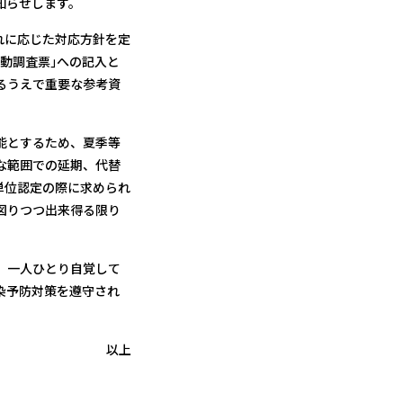
知らせします。
れに応じた対応方針を定
動調査票｣への記入と
るうえで重要な参考資
能とするため、夏季等
な範囲での延期、代替
単位認定の際に求められ
図りつつ出来得る限り
、一人ひとり自覚して
染予防対策を遵守され
上