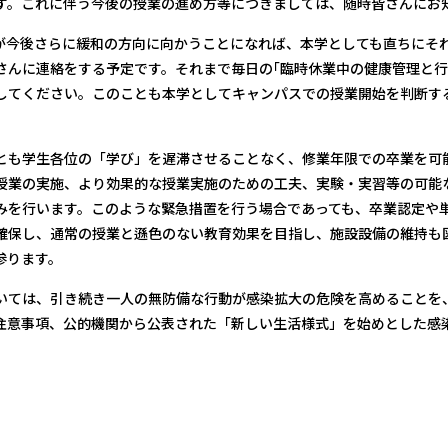
す。これに伴う今後の授業の進め方等につきましては、随時皆さんにお
今後さらに緩和の方向に向かうことになれば、本学としても直ちにそ
さんに連絡をする予定です。それまで毎日の｢臨時休業中の健康管理と行
してください。このことも本学としてキャンパスでの授業開始を判断す
も学生各位の「学び」を遅滞させることなく、修業年限での卒業を可
授業の実施、より効果的な授業実施のための工夫、実験・実習等の可能
みを行います。このような緊急措置を行う場合であっても、卒業認定や
確保し、通常の授業と遜色のない教育効果を目指し、施設設備の維持も
参ります。
ては、引き続き一人の無防備な行動が感染拡大の危険を高めることを
注意事項、公的機関から公表された「新しい生活様式」を始めとした感
以