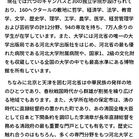
現在では六つのキャンパスと30の独立学院が設けられて
おり、160ヘクタールの敷地に哲学、経済学、法学、教育
学、文学、歴史学、理学、工学、農学、医学、経営管理学
および芸術学の計12分野、94の専攻を持ち、7万人余りの
学生が在学しています。また、大学には河北省の唯一の大
学出版局である河北大学出版社をはじめ、河北省の最も優
れた病院である河北大学附属病院や、国家1、2級の文化財
をも収蔵している全国の大学の中でも最高水準にある博物
館を所有しています。
ちなみに北京と天津を囲む河北省は中華民族の発祥の地
のひとつであり、春秋戦国時代から群雄が割拠を繰り広げ
る地域でもあります。また、大学所在地の保定市は、清の
時代に直隷総督府の置かれた町であり、あの清国全権大臣
として日本と下関条約を調印した李鴻章が長年直隷総督を
務める清政府の最も重要な門戸としても有名です。歴史に
触れ合うのはもちろん、多くの専門分野をもつ河北大学と