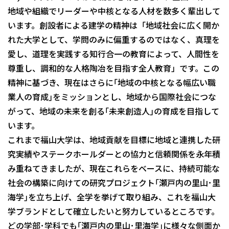
地域や組織でリーダーや中核となる人材を数多く輩出して
います。創設者による建学の精神は「地域社会に広く開か
れた大学として、学問のみに偏重するのではなく、真理を
愛し、道理を実践する知行合一の教育によって、人間性を
尊重し、調和的な人格陶冶を目指す全人教育」です。この
精神に基づき、現在はさらに｢地域の中核となる幅広い職
業人の育成｣をミッションとし、地域から国際社会につな
がって、地域の未来を創る｢未来創造人｣の育成を目指して
います。
これまで福山大学は、地域貢献を目標に地域と連携した研
究実績やステークホールダーとの協力と信頼関係を永年積
み重ねてきましたが、現在これらをベースに、持続可能な
社会の構築に向けての研究プロジェクト｢瀬戸内の里山･里
海学｣を立ち上げ、全学を挙げて取り組み、これを福山大
学ブランドとして確立したいと努力しているところです。
どの学部･学科でも｢瀬戸内の里山･里海学｣に様々な側面か