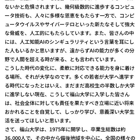
ないかと危惧されますし、幾何級数的に進歩するコンピュ
ータ技術も、人々に多様な恩恵をもたらす一方で、コンピ
ュータウイルスやサイバーテロといった新たなそして強大
な脅威を、人工的にもたらしています。また、皆さんの中
には、人工知能AIのシンギュラリティという言葉を耳にし
た人もいるかと思いますが、遠からずAIの能力が多くの分
野で人間を超える時が来る、とも言われています。
こうした時代の変化に、柔軟に対応できる能力を身に着け
る場所、それが大学なのです。多くの若者が大学へ進学す
る時代になったとはいえ、まだまだ高校生の半数しか大学
に進学しない現在、こうして福山大学に入学した皆さん
は、社会全体に対しても責任を果たすべき立場に近い将来
おかれることを自覚して、しっかり学び、意義深い大学生
活を送ってほしいと思います。
さて、福山大学は、1975年に開学し、卒業生総数は約
36,000人で、その中から備後地域を中心に、全国の様々の