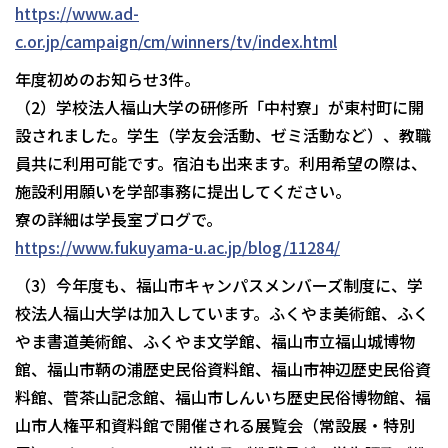
https://www.ad-
c.or.jp/campaign/cm/winners/tv/index.html
年度初めのお知らせ3件。
（2）学校法人福山大学の研修所「中村寮」が東村町に開
設されました。学生（学友会活動、ゼミ活動など）、教職
員共に利用可能です。宿泊も出来ます。利用希望の際は、
施設利用願いを学部事務に提出してください。
寮の詳細は学長室ブログで。
https://www.fukuyama-u.ac.jp/blog/11284/
（3）今年度も、福山市キャンパスメンバーズ制度に、学
校法人福山大学は加入しています。ふくやま美術館、ふく
やま書道美術館、ふくやま文学館、福山市立福山城博物
館、福山市鞆の浦歴史民俗資料館、福山市神辺歴史民俗資
料館、菅茶山記念館、福山市しんいち歴史民俗博物館、福
山市人権平和資料館で開催される展覧会（常設展・特別