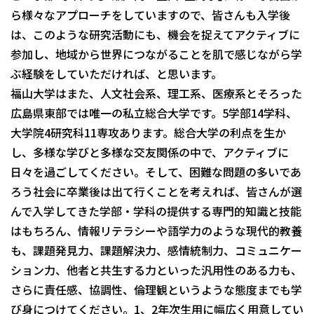
ら様々なアプローチをしていますので、皆さんも入学後
は、このような研究活動にも、機会を捉えてアクティブに
参加し、地域から世界につながることを肌で感じながら学
ぶ経験をしていただければ、と思います。
福山大学はまた、人文社会系、理工系、医療系とそろった
広島県東部では唯一の私立総合大学です。5学部14学科、
大学院4研究科11専攻あります。総合大学の利点を生か
し、多様な学びと多様な交友関係の中で、アクティブに
日々を過ごしてください。そして、困難な問題の多いであ
ろう社会に卒業後は出て行くことを考えれば、皆さんが選
んで入学してきた学部・学科の提供する専門的知識と技能
はもちろん、情報リテラシーや語学力のような現代的教養
も、課題発見力、課題解決力、感情統制力、コミュニケー
ション力、他者と共生する力といった汎用性のある力も、
さらに責任感、協調性、倫理観というような態度までも学
び身につけてください。1、2年次生用に幅広く用意してい