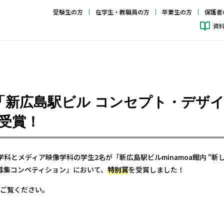
受験生の方
在学生・教職員の方
卒業生の方
保護者
資
「新広島駅ビル コンセプト・デザ
受賞！
学科とメディア映像学科の学生2名が「新広島駅ビル
minamoa
館内
“
新
募集コンペティション」において、
特別賞
を受賞しました！
ご覧ください。