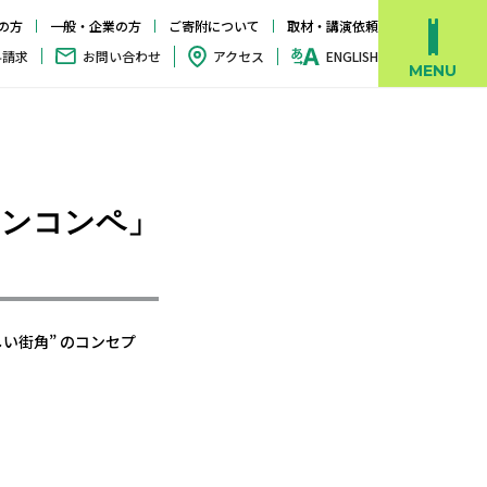
の方
一般・企業の方
ご寄附について
取材・講演依頼
料請求
お問い合わせ
アクセス
ENGLISH
インコンペ」
しい街角
”
のコンセプ