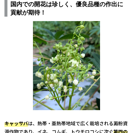
国内での開花は珍しく、優良品種の作出に
貢献が期待！
キャッサバ
は、熱帯・亜熱帯地域で広く栽培される澱粉資
源作物であり、イネ、コムギ、トウモロコシに次ぐ
第四の