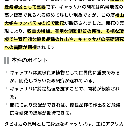
炭素資源として重要
です。キャッサバの開花は熱帯地域の
高い標高で見られる極めて珍しい現象ですが、この度
福山
大学キャンパス内の畑で開花
が観察されました。開花の実
現により、
収量の増加、有用な澱粉形質の獲得、多様な環
境で生育可能な優良品種の作出や、キャッサバの基礎研究
への貢献が期待
されます。
本件のポイント
キャッサバは澱粉資源植物として世界的に重要である
が、開花しづらいため研究が遅れている。
キャッサバに剪定処理を施すことで、開花が観察され
た。
開花により交配ができれば、優良品種の作出など飛躍
的な研究の進展が期待できる。
タピオカの原料として身近なキャッサバは、主にアフリカ