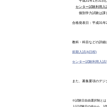
平成31年1月31日(木
センター試験利用入試
個別学力試験は課し
合格発表日：平成31年2
教科・科目などの詳細
前期入試(A日程)
センター試験利用入試(
また、募集要項のデジ
※試験日自由選択制とは
上記試験日の中から、試