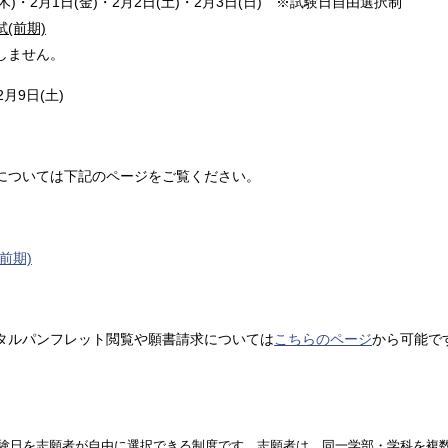
)・2月1日(金)・2月2日(土)・2月3日(日) ※試験日自由選択制
(前期)
ません。
月9日(土)
については下記のページをご覧ください。
前期)
タルパンフレット閲覧や願書請求については
こちらのページ
から可能で
験日を志願者が自由に選択できる制度です。志願者は、同一学部・学科を複