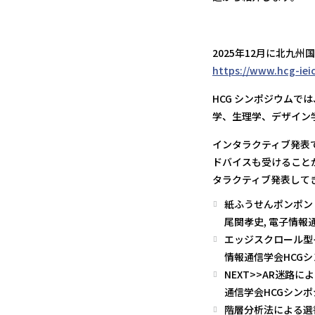
2025年12月に北九
https://www.hcg-iei
HCG シンポジウム
学、生理学、デザイン
インタラクティブ発表
ドバイスも受けること
タラクティブ発表して
紙ふうせんポンポン：
尾関孝史, 電子情報通信学
エッジスクロール型イ
情報通信学会HCGシンポジ
NEXT>>AR迷路に
通信学会HCGシンポジウム
階層分析法による選書