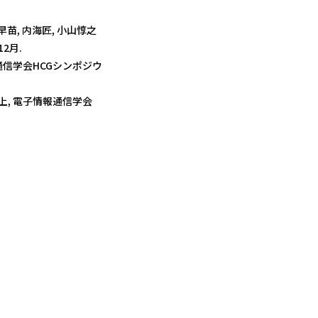
, 内海匠, 小山惇之
12月.
報通信学会HCGシンポジウ
上, 電子情報通信学会