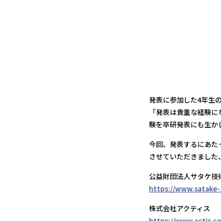
発表に参加した4年生
「発表は貴重な経験に
験を卒研発表にも生か
今回、発表するにあた
させていただきました
公益財団法人サタケ技
https://www.satake-z
株式会社アクティス
https://www.actis.co