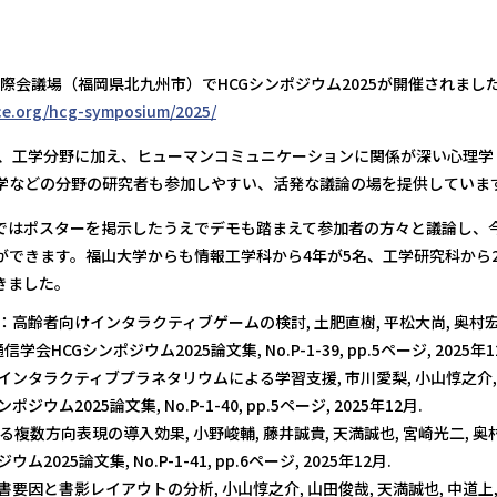
州国際会議場（福岡県北九州市）でHCGシンポジウム2025が開催されまし
ce.org/hcg-symposium/2025/
では、工学分野に加え、ヒューマンコミュニケーションに関係が深い心理
学などの分野の研究者も参加しやすい、活発な議論の場を提供していま
ではポスターを掲示したうえでデモも踏まえて参加者の方々と議論し、
ができます。福山大学からも情報工学科から4年が5名、工学研究科から
きました。
高齢者向けインタラクティブゲームの検討, 土肥直樹, 平松大尚, 奥村宏平
会HCGシンポジウム2025論文集, No.P-1-39, pp.5ページ, 2025年1
ンタラクティブプラネタリウムによる学習支援, 市川愛梨, 小山惇之介, 山
ウム2025論文集, No.P-1-40, pp.5ページ, 2025年12月.
よる複数方向表現の導入効果, 小野峻輔, 藤井誠貴, 天満誠也, 宮崎光二, 奥
2025論文集, No.P-1-41, pp.6ページ, 2025年12月.
要因と書影レイアウトの分析, 小山惇之介, 山田俊哉, 天満誠也, 中道上,