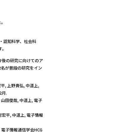
た。
学・認知科学、社会科
す。
今後の研究に向けてのア
2名が普段の研究をイン
, 上野貴弘, 中道上,
2月.
田俊哉, 中道上, 電子
村宏平, 中道上, 電子情報
 電子情報通信学会HCG