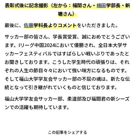
表彰式後に記念撮影（左から：福間さん・
楠田
学部長・新
塘さん）
最後に、
佐藤
学科長よりコメント
をいただきました。
サッカー部の皆さん、学長賞受賞、誠におめでとうござい
ます。
I
リーグ中国
2024
において優勝され、全日本大学サ
ッカーフェスティバルではすばらしい戦いぶりであったと
お聞きしております。こうした学生時代の頑張りは、それ
ぞれの人生の節目々々において強い味方になるものです。
そして福山大学学友会サッカー部の不屈の魂は、新たな伝
統となって引き継がれていくものと信じております。
福山大学学友会サッカー部、柔道部及び福間君の新シーズ
ンでの活躍も期待しています。
この記事をシェアする