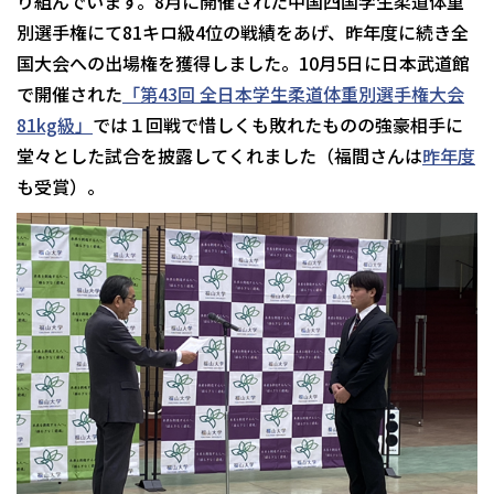
り組んでいます。8月に開催された中国四国学生柔道体重
別選手権にて81キロ級4位の戦績をあげ、昨年度に続き全
国大会への出場権を獲得しました。10月5日に日本武道館
で開催された
「第43回 全日本学生柔道体重別選手権大会
81kg級」
では１回戦で惜しくも敗れたものの強豪相手に
堂々とした試合を披露してくれました（福間さんは
昨年度
も受賞）。