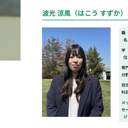
波光 涼風（はこう すずか）
名
位
専
分
担
科
メ
セ
ジ