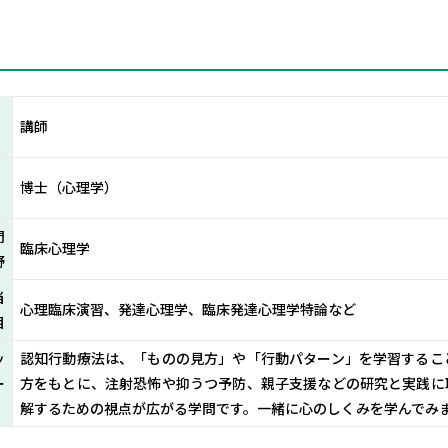
職
講師
学
博士（心理学）
門
臨床心理学
野
当
心理臨床演習、発達心理学、臨床発達心理学特論など
目
ッ
認知行動療法は、「ものの見方」や「行動パターン」を学習するこ
ー
方をもとに、注射恐怖や抑うつ予防、親子支援などの研究と実践に
解するための視点が広がる学問です。一緒に心のしくみを学んでみ