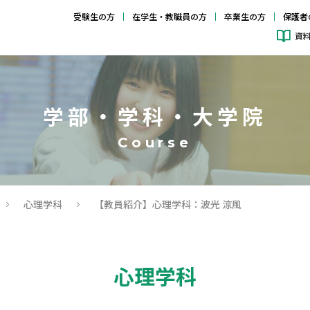
受験生の方
在学生・教職員の方
卒業生の方
保護者
資
学部・学科・大学院
心理学科
【教員紹介】心理学科：波光 涼風
心理学科