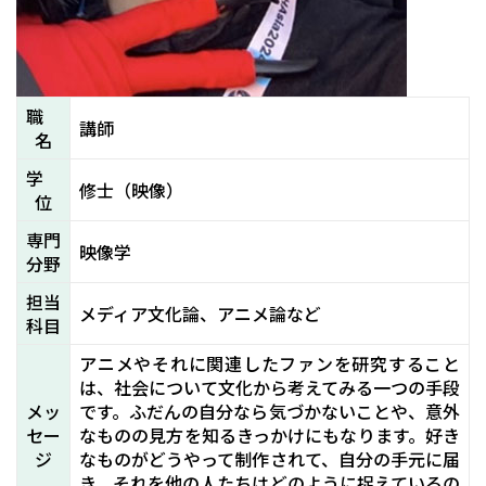
職
講師
名
学
修士（映像）
位
専門
映像学
分野
担当
メディア文化論、アニメ論など
科目
アニメやそれに関連したファンを研究すること
は、社会について文化から考えてみる一つの手段
メッ
です。ふだんの自分なら気づかないことや、意外
セー
なものの見方を知るきっかけにもなります。好き
ジ
なものがどうやって制作されて、自分の手元に届
き、それを他の人たちはどのように捉えているの