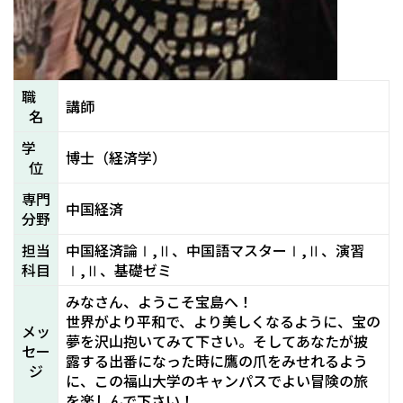
職
講師
名
学
博士（経済学）
位
専門
中国経済
分野
担当
中国経済論Ⅰ,Ⅱ、中国語マスターⅠ,Ⅱ、演習
科目
Ⅰ,Ⅱ、基礎ゼミ
みなさん、ようこそ宝島へ！
世界がより平和で、より美しくなるように、宝の
メッ
夢を沢山抱いてみて下さい。そしてあなたが披
セー
露する出番になった時に鷹の爪をみせれるよう
ジ
に、この福山大学のキャンパスでよい冒険の旅
を楽しんで下さい！