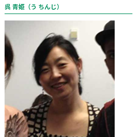
呉 青姫（う ちんじ）