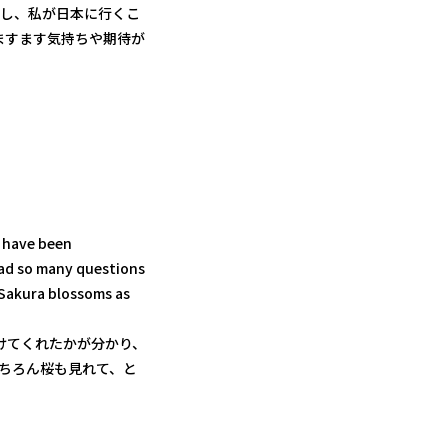
かし、私が日本に行くこ
ますます気持ちや期待が
I have been
had so many questions
e Sakura blossoms as
けてくれたかが分かり、
もちろん桜も見れて、と