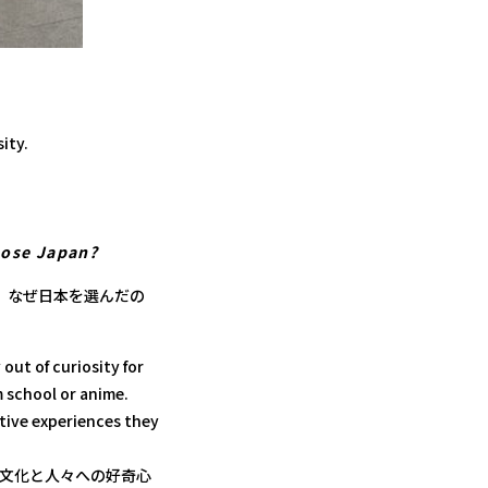
ity.
oose Japan?
すが、なぜ日本を選んだの
out of curiosity for
 school or anime.
tive experiences they
日本の文化と人々への好奇心