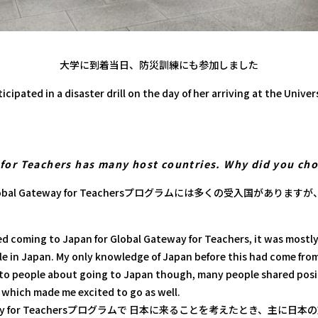
大学に到着当日、防災訓練にも参加しました
ticipated in a disaster drill on the day of her arriving at the Univers
for Teachers has many host countries. Why did you ch
al Gateway for Teachersプログラムには多くの受入国がありま
ed coming to Japan for Global Gateway for Teachers, it was mostly 
le in Japan. My only knowledge of Japan before this had come from
 to people about going to Japan though, many people shared posi
 which made me excited to go as well.
teway for Teachersプログラムで 日本に来ることを考えたとき、主に