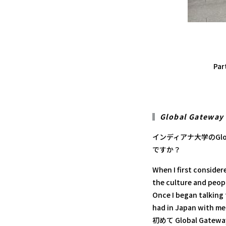
Par
Global Gateway 
インディアナ大学のGlob
ですか？
When I first consider
the culture and peop
Once I began talking
had in Japan with me
初めて Global Ga